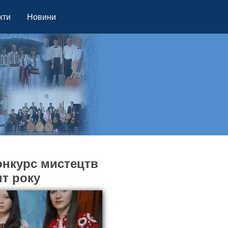
кти
Новини
онкурс мистецтв
нт року