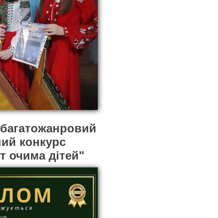
 багатожанровий
ний конкурс
т очима дітей"