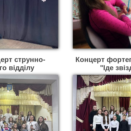
ерт струнно-
Концерт фортеп
о відділу
"Іде зві