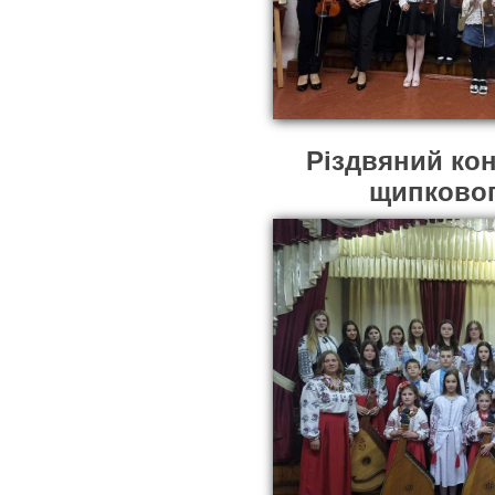
Різдвяний кон
щипковог