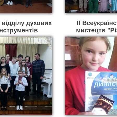
 відділу духових
ІІ Всеукраїн
інструментів
мистецтв "Р