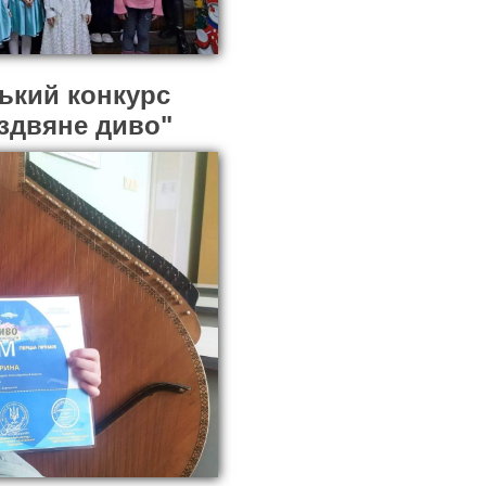
ський конкурс
іздвяне диво"