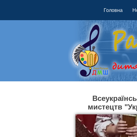
Головна
Н
Всеукраїнсь
мистецтв "Ук