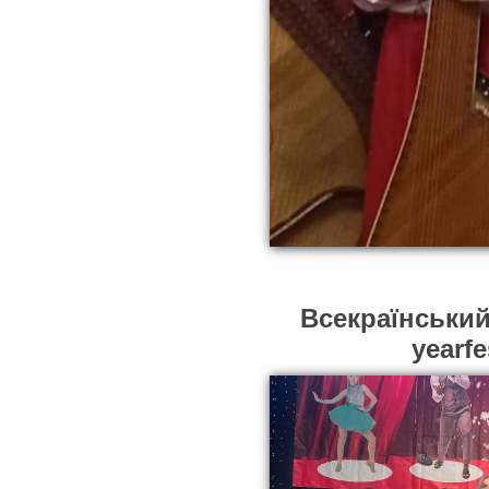
Всекраїнський
yearfe