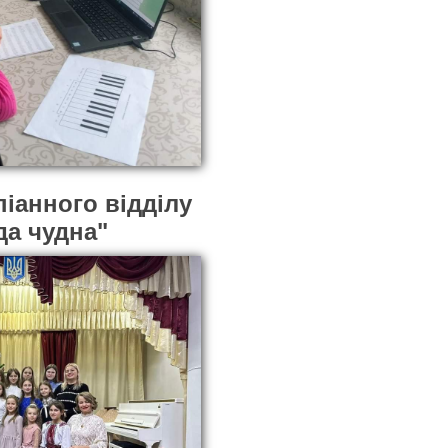
іанного відділу
зда чудна"