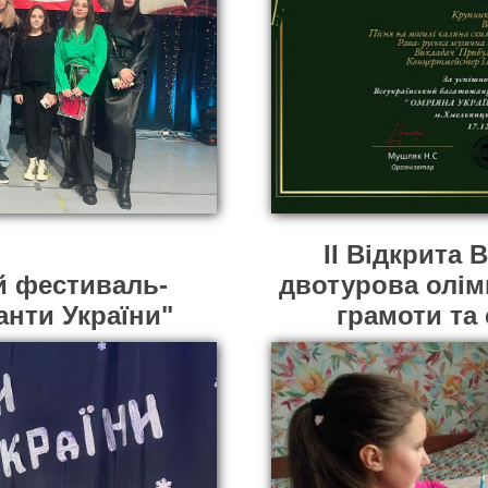
II Відкрита 
 фестиваль-
двотурова олім
анти України"
грамоти та