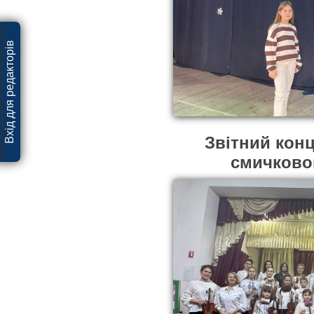
Вхід для редакторів
Звітний конц
смичковог