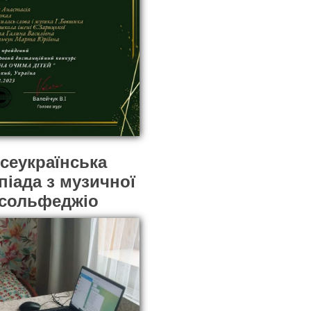
Всеукраїнська
піада з музичної
 сольфеджіо