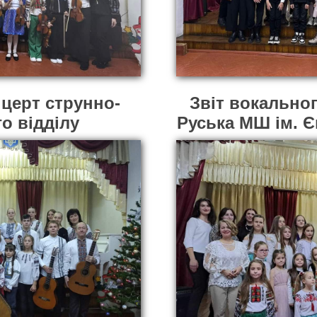
церт струнно-
Звіт вокальног
о відділу
Руська МШ ім. Є