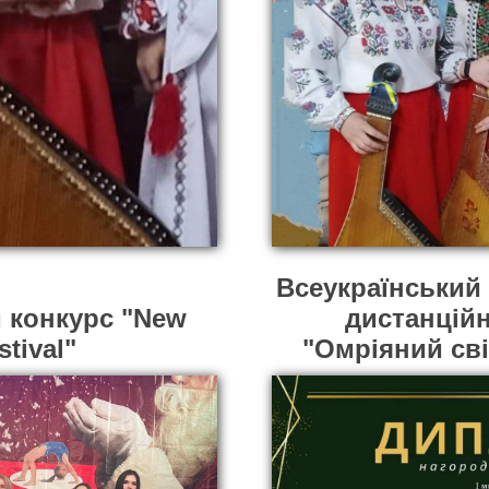
Всеукраїнський
 конкурс "New
дистанцій
stival"
"Омріяний сві