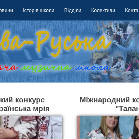
овини
Історія школи
Відділи
Колективи
Конта
кий конкурс
Міжнародний к
раїнська мрія
"Тала