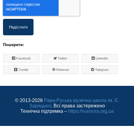
Поширити:
Facebook
Twitter
LinkedIn
Tumblr
Pinterest
Telegram
© 2013-2026
Рава-Руська музична школа ім. Є.
Зарицької
. Всі права застережено
Технічна підтримка –
https://ivaniura.org.ua