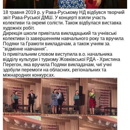
18 травня 2019 р. у Рава-Руському НД відбувся творчий
звіт Рава-Руської ДМШ. У концерті взяли участь
колективи та окремі солісти. Також відбулася виставка
художніх робіт.
Дирекція школи привітала викладацький та учнівські
колективи із завершенням навчального року та вручила
Подяки та Грамоти викладачам, а також учням за
"відмінне навчання".
Із привітальним словом виступила в.о. начальника
відділу культури і туризму Жовківської РДА - Христина
Перегон, яка вручила Подяки викладачам, чиї учні
здобули перемоги на обласних, регіональних та
міжнародних конкурсах.